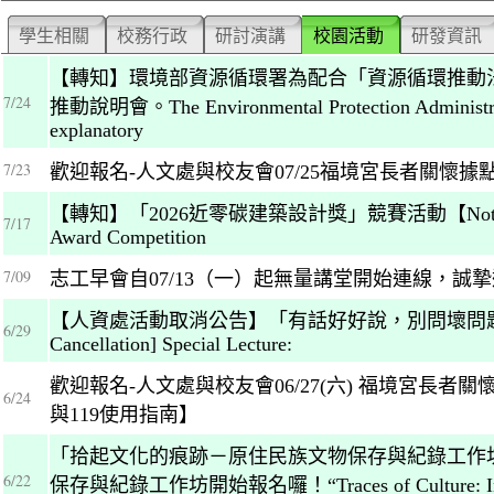
學生相關
校務行政
研討演講
校園活動
研發資訊
【轉知】環境部資源循環署為配合「資源循環推動
7/24
推動說明會。The Environmental Protection Administratio
explanatory
7/23
歡迎報名-人文處與校友會07/25福境宮長者關懷
【轉知】「2026近零碳建築設計獎」競賽活動【Notice】2026 N
7/17
Award Competition
7/09
志工早會自07/13（一）起無量講堂開始連線，誠
【人資處活動取消公告】「有話好好說，別問壞問題」專題講座。[
6/29
Cancellation] Special Lecture:
歡迎報名-人文處與校友會06/27(六) 福境宮長者
6/24
與119使用指南】
「拾起文化的痕跡－原住民族文物保存與紀錄工作
6/22
保存與紀錄工作坊開始報名囉！“Traces of Culture: Indigenou