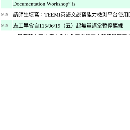
Documentation Workshop” is
6/18
請師生填寫：TEEMI英語文說寫能力檢測平台使用
6/18
志工早會自115/06/19（五）起無量講堂暫停連線
✨暑假英文不放假！全校免費申請四大英語學習平台 
6/17
6/17
慈大攝影比賽結果以及投票抽獎名單Photography Contest Res
6/16
【歡迎教職員生申請】ELSA Speak AI英語口說授
🎉 慈誠懿德影像、文字展回饋問卷抽獎活動 中獎名單出爐！
6/12
Photo and Essay Exhibition Feedback Questionnaire
【人資處活動公告】靈氣與自我探索工作坊[HR Department Acti
6/11
Exploration Workshop
📣【活動公告】從山海到生活－食在小市集｜逛市集、集印章
6/10
Sustainable Living】From Mountains and Sea to Every
歡迎報名：生涯發展中心於115.06.26(五)辦理115年導師職涯
6/08