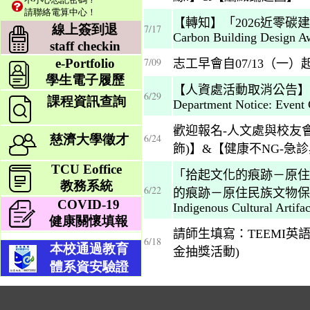
請聯絡電算中心！
線上簽到退
staff checkin
e-Portfolio
學生電子履歷
課程資訊查詢
慈濟大學徵才
TCU Eoffice
教務系統
COVID-19
健康關懷填報
本校通過教育
體系資安驗證